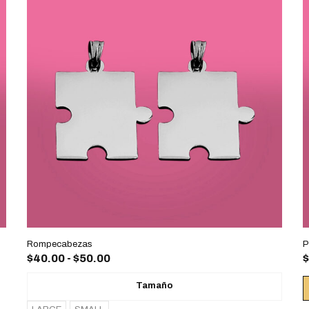
Rompecabezas
P
$
40.00
-
$
50.00
$
Tamaño