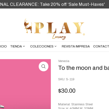
INAL CLEARANCE: Take 20% off ‘Sale Must-Haves'
NICIO
TIENDA
COLECCIONES
REVISTA IMPRESA
CONTAC
NICIO
TIENDA
COLECCIONES
REVISTA IMPRESA
CONTAC
Venecia
To the moon and b
SKU:
S-119
$
30.00
Material: Stainless Steel
Size: H: 40MM W: 32MM