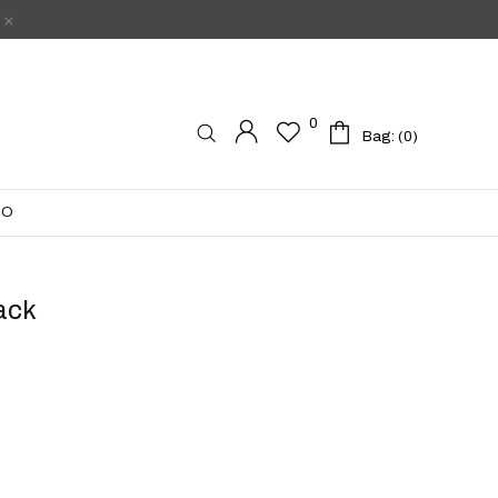
0
0
Bag: (
0
)
0
TO
Bag: (
0
)
TO
ack