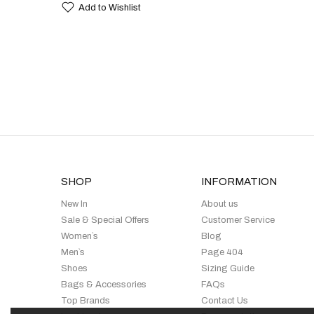
Add to Wishlist
SHOP
INFORMATION
New In
About us
Sale & Special Offers
Customer Service
Women`s
Blog
Men`s
Page 404
Shoes
Sizing Guide
Bags & Accessories
FAQs
Top Brands
Contact Us