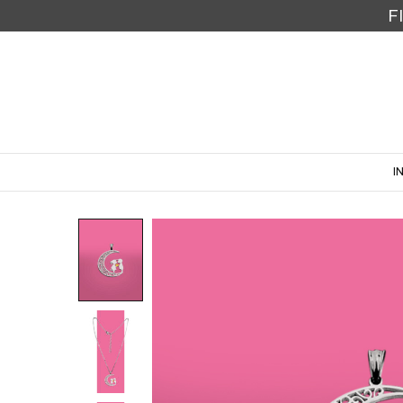
F
I
I